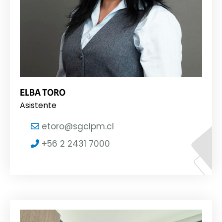
ELBA TORO
Asistente
etoro@sgclpm.cl
+56 2 2431 7000