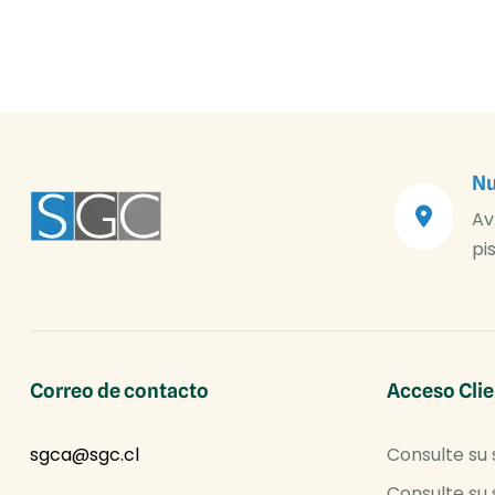
Nu
Av
pi
Correo de contacto
Acceso Clie
sgca@sgc.cl
Consulte su 
Consulte su 