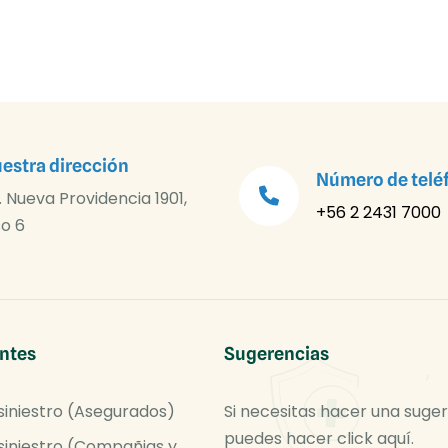
estra dirección
Número de telé
. Nueva Providencia 1901,
+56 2 2431 7000
so 6
ntes
Sugerencias
siniestro (Asegurados)
Si necesitas hacer una suge
puedes hacer click aquí.
siniestro (Compañias y